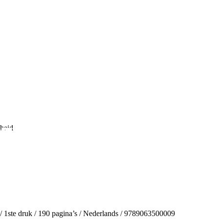
en in!
en
jheid
/ 1ste druk / 190 pagina’s / Nederlands / 9789063500009