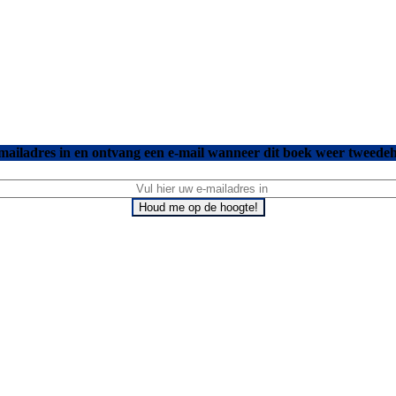
mailadres in en ontvang een e-mail wanneer dit boek weer tweedeh
Houd me op de hoogte!