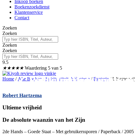
Inkoop boeken
Boekenzoekdienst
Klantenservice
Contact
Zoeken
Zoeken
Zoeken
Zoeken
9.5
★
★
★
★
★
Waardering 5 van 5
✓
✓ Wij kopen ook uw boek
✓ Veilig betalen
Levertijd 2-3 werkdag
Home
/
Alle Boeken
/
Spiritualiteit & Esoterie
/
Esoterie
/ Ultieme vri
Robert Hartzema
Ultieme vrijheid
De absolute waanzin van het Zijn
2de Hands – Goede Staat – Met gebruikerssporen / Paperback / 2005 