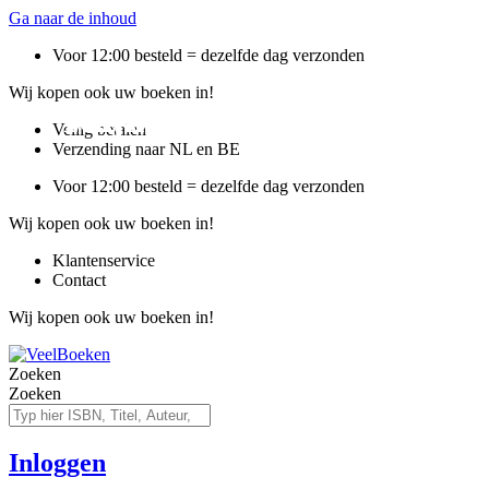
Ga naar de inhoud
Voor 12:00 besteld = dezelfde dag verzonden
Wij kopen ook uw boeken in!
Wij kopen ook uw boeken
✓
Klantbeoordeling 9.5 op 
Voor 12:00 besteld, de
Veilig betalen
Verzending naar NL en BE
Voor 12:00 besteld = dezelfde dag verzonden
Wij kopen ook uw boeken in!
Klantenservice
Contact
Wij kopen ook uw boeken in!
Zoeken
Zoeken
Inloggen