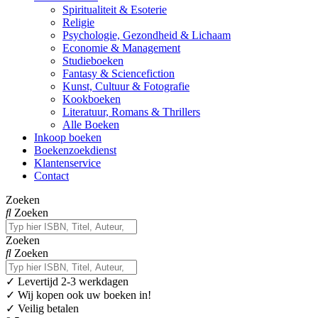
Spiritualiteit & Esoterie
Religie
Psychologie, Gezondheid & Lichaam
Economie & Management
Studieboeken
Fantasy & Sciencefiction
Kunst, Cultuur & Fotografie
Kookboeken
Literatuur, Romans & Thrillers
Alle Boeken
Inkoop boeken
Boekenzoekdienst
Klantenservice
Contact
Zoeken
Zoeken
Zoeken
Zoeken
✓
Levertijd 2-3 werkdagen
✓ Wij kopen ook uw boeken in!
✓ Veilig betalen