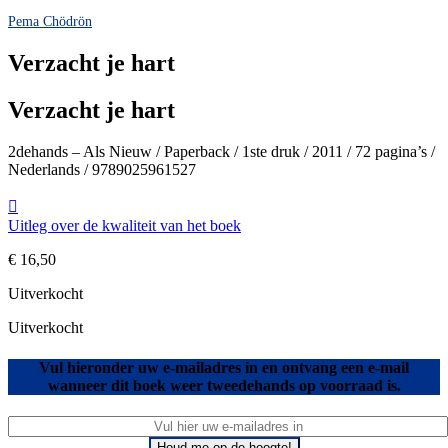
Pema Chödrön
Verzacht je hart
Verzacht je hart
2dehands – Als Nieuw / Paperback / 1ste druk / 2011 / 72 pagina’s /
Nederlands / 9789025961527
Uitleg over de kwaliteit van het boek
€
16,50
Uitverkocht
Uitverkocht
Vul hieronder uw e-mailadres in en ontvang een e-mail
wanneer dit boek weer tweedehands op voorraad is.
Houd me op de hoogte!