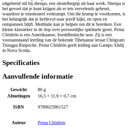
uitgebreid stil bij shenpa, een sleutelbegrip uit haar werk. Shenpa is
het gevoel dat je kunt krijgen als er iets vervelends gebeurt,
waardoor je emotioneel verkrampt. Om die kramp te voorkomen, is
het belangrijk dat je liefdevol naar jezelf kijkt, en open en
ontspannen blijft. Meditatie kan je helpen om dit te bereiken. Een
kleine klassieker in de dop over persoonlijke spirituele groei. Pema
Chödrön is een Amerikaanse, boeddhistische non. Zij is een
vooraanstaand leerling van de bekende Tibetaanse leraar Chögyam
Trungpa Rinpoche. Pema Chödrön geeft leiding aan Gampo Abdij
in Nova Scotia.
Specificaties
Aanvullende informatie
Gewicht
80 g
Afmetingen
16,5 × 11,9 × 0,7 cm
ISBN
9789025961527
Auteur
Pema Chödrön