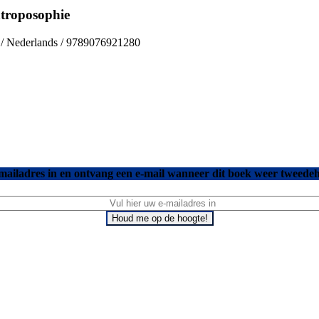
ntroposophie
s / Nederlands / 9789076921280
mailadres in en ontvang een e-mail wanneer dit boek weer tweedeh
Houd me op de hoogte!