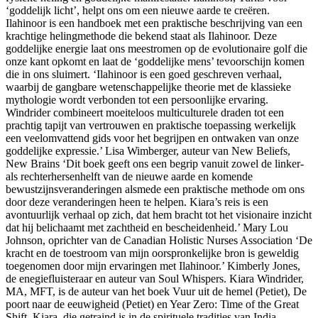
‘goddelijk licht’, helpt ons om een nieuwe aarde te creëren.
Ilahinoor is een handboek met een praktische beschrijving van een
krachtige helingmethode die bekend staat als Ilahinoor. Deze
goddelijke energie laat ons meestromen op de evolutionaire golf die
onze kant opkomt en laat de ‘goddelijke mens’ tevoorschijn komen
die in ons sluimert. ‘Ilahinoor is een goed geschreven verhaal,
waarbij de gangbare wetenschappelijke theorie met de klassieke
mythologie wordt verbonden tot een persoonlijke ervaring.
Windrider combineert moeiteloos multiculturele draden tot een
prachtig tapijt van vertrouwen en praktische toepassing werkelijk
een veelomvattend gids voor het begrijpen en ontwaken van onze
goddelijke expressie.’ Lisa Wimberger, auteur van New Beliefs,
New Brains ‘Dit boek geeft ons een begrip vanuit zowel de linker-
als rechterhersenhelft van de nieuwe aarde en komende
bewustzijnsveranderingen alsmede een praktische methode om ons
door deze veranderingen heen te helpen. Kiara’s reis is een
avontuurlijk verhaal op zich, dat hem bracht tot het visionaire inzicht
dat hij belichaamt met zachtheid en bescheidenheid.’ Mary Lou
Johnson, oprichter van de Canadian Holistic Nurses Association ‘De
kracht en de toestroom van mijn oorspronkelijke bron is geweldig
toegenomen door mijn ervaringen met Ilahinoor.’ Kimberly Jones,
de enegiefluisteraar en auteur van Soul Whispers. Kiara Windrider,
MA, MFT, is de auteur van het boek Vuur uit de hemel (Petiet), De
poort naar de eeuwigheid (Petiet) en Year Zero: Time of the Great
Shift. Kiara, die getraind is in de spirituele tradities van India,