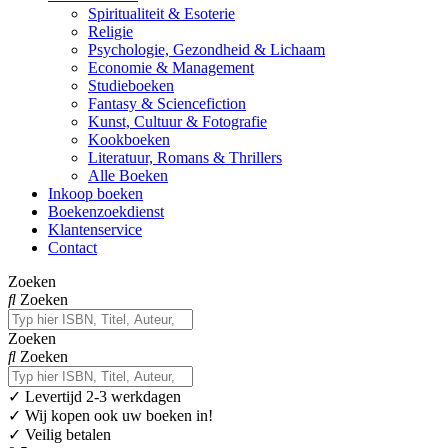
Spiritualiteit & Esoterie
Religie
Psychologie, Gezondheid & Lichaam
Economie & Management
Studieboeken
Fantasy & Sciencefiction
Kunst, Cultuur & Fotografie
Kookboeken
Literatuur, Romans & Thrillers
Alle Boeken
Inkoop boeken
Boekenzoekdienst
Klantenservice
Contact
Zoeken
Zoeken
Zoeken
Zoeken
✓
Levertijd 2-3 werkdagen
✓ Wij kopen ook uw boeken in!
✓ Veilig betalen