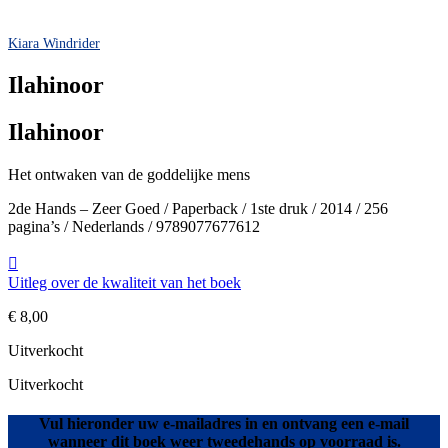
Kiara Windrider
Ilahinoor
Ilahinoor
Het ontwaken van de goddelijke mens
2de Hands – Zeer Goed / Paperback / 1ste druk / 2014 / 256
pagina’s / Nederlands / 9789077677612
Uitleg over de kwaliteit van het boek
€
8,00
Uitverkocht
Uitverkocht
Vul hieronder uw e-mailadres in en ontvang een e-mail
wanneer dit boek weer tweedehands op voorraad is.