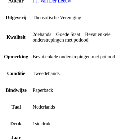
Auteur
J.J. Van Der Leeuw
Uitgeverij
Theosofische Vereniging
2dehands – Goede Staat – Bevat enkele
Kwaliteit
onderstrepingen met potlood
Opmerking
Bevat enkele onderstrepingen met potlood
Conditie
Tweedehands
Bindwijze
Paperback
Taal
Nederlands
Druk
1ste druk
Jaar