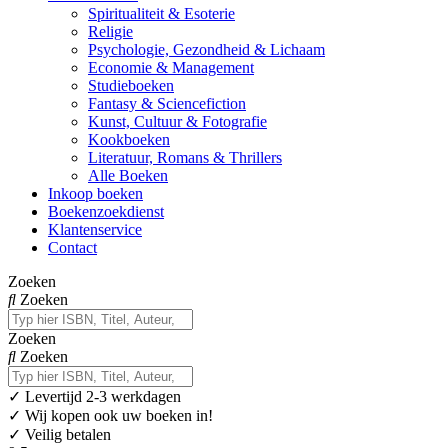
Spiritualiteit & Esoterie
Religie
Psychologie, Gezondheid & Lichaam
Economie & Management
Studieboeken
Fantasy & Sciencefiction
Kunst, Cultuur & Fotografie
Kookboeken
Literatuur, Romans & Thrillers
Alle Boeken
Inkoop boeken
Boekenzoekdienst
Klantenservice
Contact
Zoeken
Zoeken
Zoeken
Zoeken
✓
Levertijd 2-3 werkdagen
✓ Wij kopen ook uw boeken in!
✓ Veilig betalen