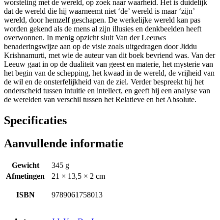
worsteling met de wereld, op zoek naar waarheid. Het is duidelijk
dat de wereld die hij waarneemt niet ‘de’ wereld is maar ‘zijn’
wereld, door hemzelf geschapen. De werkelijke wereld kan pas
worden gekend als de mens al zijn illusies en denkbeelden heeft
overwonnen. In menig opzicht sluit Van der Leeuws
benaderingswijze aan op de visie zoals uitgedragen door Jiddu
Krishnamurti, met wie de auteur van dit boek bevriend was. Van der
Leeuw gaat in op de dualiteit van geest en materie, het mysterie van
het begin van de schepping, het kwaad in de wereld, de vrijheid van
de wil en de onsterfelijkheid van de ziel. Verder bespreekt hij het
onderscheid tussen intuitie en intellect, en geeft hij een analyse van
de werelden van verschil tussen het Relatieve en het Absolute.
Specificaties
Aanvullende informatie
Gewicht
345 g
Afmetingen
21 × 13,5 × 2 cm
ISBN
9789061758013