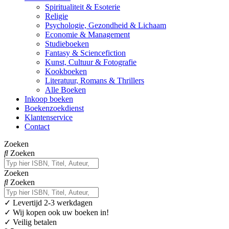
Spiritualiteit & Esoterie
Religie
Psychologie, Gezondheid & Lichaam
Economie & Management
Studieboeken
Fantasy & Sciencefiction
Kunst, Cultuur & Fotografie
Kookboeken
Literatuur, Romans & Thrillers
Alle Boeken
Inkoop boeken
Boekenzoekdienst
Klantenservice
Contact
Zoeken
Zoeken
Zoeken
Zoeken
✓
Levertijd 2-3 werkdagen
✓ Wij kopen ook uw boeken in!
✓ Veilig betalen