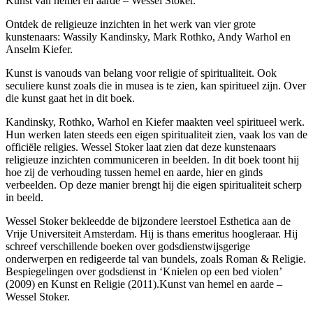
Kunst van hemel en aarde – Wessel Stoker.
Ontdek de religieuze inzichten in het werk van vier grote
kunstenaars: Wassily Kandinsky, Mark Rothko, Andy Warhol en
Anselm Kiefer.
Kunst is vanouds van belang voor religie of spiritualiteit. Ook
seculiere kunst zoals die in musea is te zien, kan spiritueel zijn. Over
die kunst gaat het in dit boek.
Kandinsky, Rothko, Warhol en Kiefer maakten veel spiritueel werk.
Hun werken laten steeds een eigen spiritualiteit zien, vaak los van de
officiële religies. Wessel Stoker laat zien dat deze kunstenaars
religieuze inzichten communiceren in beelden. In dit boek toont hij
hoe zij de verhouding tussen hemel en aarde, hier en ginds
verbeelden. Op deze manier brengt hij die eigen spiritualiteit scherp
in beeld.
Wessel Stoker bekleedde de bijzondere leerstoel Esthetica aan de
Vrije Universiteit Amsterdam. Hij is thans emeritus hoogleraar. Hij
schreef verschillende boeken over godsdienstwijsgerige
onderwerpen en redigeerde tal van bundels, zoals Roman & Religie.
Bespiegelingen over godsdienst in ‘Knielen op een bed violen’
(2009) en Kunst en Religie (2011).Kunst van hemel en aarde –
Wessel Stoker.