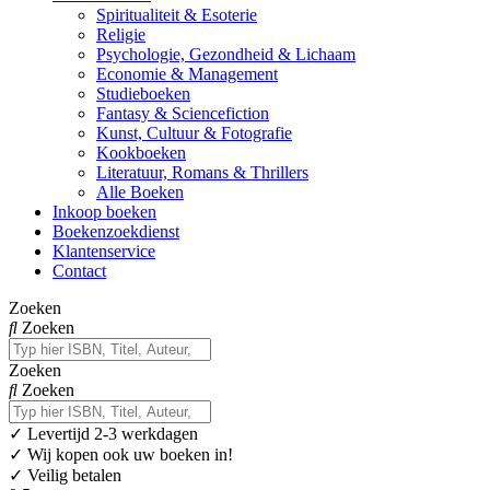
Spiritualiteit & Esoterie
Religie
Psychologie, Gezondheid & Lichaam
Economie & Management
Studieboeken
Fantasy & Sciencefiction
Kunst, Cultuur & Fotografie
Kookboeken
Literatuur, Romans & Thrillers
Alle Boeken
Inkoop boeken
Boekenzoekdienst
Klantenservice
Contact
Zoeken
Zoeken
Zoeken
Zoeken
✓
Levertijd 2-3 werkdagen
✓ Wij kopen ook uw boeken in!
✓ Veilig betalen