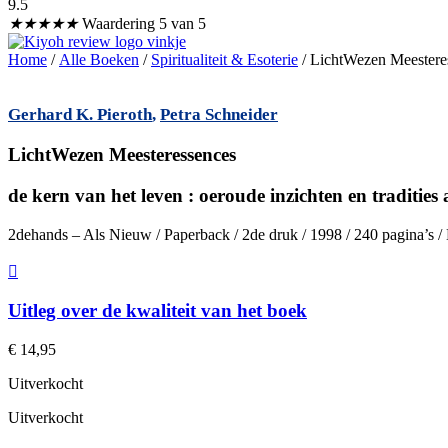
9.5
★
★
★
★
★
Waardering 5 van 5
Home
/
Alle Boeken
/
Spiritualiteit & Esoterie
/ LichtWezen Meestere
Gerhard K. Pieroth
,
Petra Schneider
LichtWezen Meesteressences
de kern van het leven : oeroude inzichten en tradities
2dehands – Als Nieuw / Paperback / 2de druk / 1998 / 240 pagina’s 
Uitleg over de kwaliteit van het boek
€
14,95
Uitverkocht
Uitverkocht