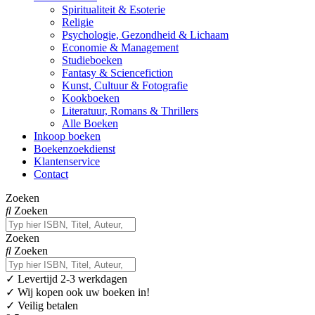
Spiritualiteit & Esoterie
Religie
Psychologie, Gezondheid & Lichaam
Economie & Management
Studieboeken
Fantasy & Sciencefiction
Kunst, Cultuur & Fotografie
Kookboeken
Literatuur, Romans & Thrillers
Alle Boeken
Inkoop boeken
Boekenzoekdienst
Klantenservice
Contact
Zoeken
Zoeken
Zoeken
Zoeken
✓
Levertijd 2-3 werkdagen
✓ Wij kopen ook uw boeken in!
✓ Veilig betalen