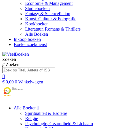
Economie & Management
Studieboeken
Fantasy & Sciencefiction
Kunst, Cultuur & Fotografie
Kookboeken
Literatuur, Romans & Thrillers
Alle Boeken
Inkoop boeken
Boekenzoekdienst
Zoeken
Zoeken
€
0,00
0
Winkelwagen
Alle Boeken
Spiritualiteit & Esoterie
Religie
Psychologie, Gezondheid & Lichaam