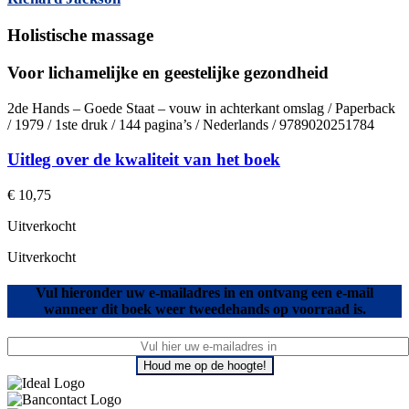
Holistische massage
Voor lichamelijke en geestelijke gezondheid
2de Hands – Goede Staat – vouw in achterkant omslag / Paperback
/ 1979 / 1ste druk / 144 pagina’s / Nederlands / 9789020251784
Uitleg over de kwaliteit van het boek
€
10,75
Uitverkocht
Uitverkocht
Vul hieronder uw e-mailadres in en ontvang een e-mail
wanneer dit boek weer tweedehands op voorraad is.
Houd me op de hoogte!