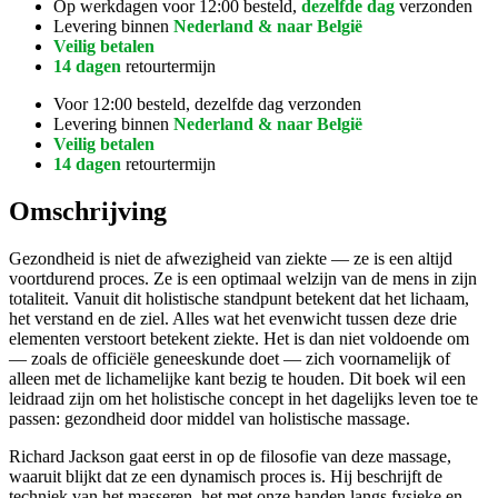
Op werkdagen voor 12:00 besteld,
dezelfde dag
verzonden
Levering binnen
Nederland & naar België
Veilig betalen
14 dagen
retourtermijn
Voor 12:00 besteld, dezelfde dag verzonden
Levering binnen
Nederland & naar België
Veilig betalen
14 dagen
retourtermijn
Omschrijving
Gezondheid is niet de afwezigheid van ziekte — ze is een altijd
voortdurend proces. Ze is een optimaal welzijn van de mens in zijn
totaliteit. Vanuit dit holistische standpunt betekent dat het lichaam,
het verstand en de ziel. Alles wat het evenwicht tussen deze drie
elementen verstoort betekent ziekte. Het is dan niet voldoende om
— zoals de officiële geneeskunde doet — zich voornamelijk of
alleen met de lichamelijke kant bezig te houden. Dit boek wil een
leidraad zijn om het holistische concept in het dagelijks leven toe te
passen: gezondheid door middel van holistische massage.
Richard Jackson gaat eerst in op de filosofie van deze massage,
waaruit blijkt dat ze een dynamisch proces is. Hij beschrijft de
techniek van het masseren, het met onze handen langs fysieke en