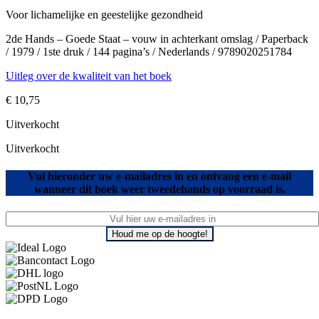
Voor lichamelijke en geestelijke gezondheid
2de Hands – Goede Staat – vouw in achterkant omslag / Paperback
/ 1979 / 1ste druk / 144 pagina’s / Nederlands / 9789020251784
Uitleg over de kwaliteit van het boek
€
10,75
Uitverkocht
Uitverkocht
Vul hieronder uw e-mailadres in en ontvang een e-mail
wanneer dit boek weer tweedehands op voorraad is.
Houd me op de hoogte!