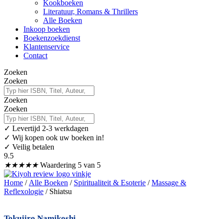
Kookboeken
Literatuur, Romans & Thrillers
Alle Boeken
Inkoop boeken
Boekenzoekdienst
Klantenservice
Contact
Zoeken
Zoeken
Zoeken
Zoeken
✓
Levertijd 2-3 werkdagen
✓ Wij kopen ook uw boeken in!
✓ Veilig betalen
9.5
★
★
★
★
★
Waardering 5 van 5
Home
/
Alle Boeken
/
Spiritualiteit & Esoterie
/
Massage &
Reflexologie
/ Shiatsu
Tokujiro Namikoshi