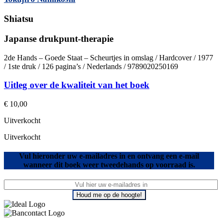
Shiatsu
Japanse drukpunt-therapie
2de Hands – Goede Staat – Scheurtjes in omslag / Hardcover / 1977
/ 1ste druk / 126 pagina’s / Nederlands / 9789020250169
Uitleg over de kwaliteit van het boek
€
10,00
Uitverkocht
Uitverkocht
Vul hieronder uw e-mailadres in en ontvang een e-mail
wanneer dit boek weer tweedehands op voorraad is.
Houd me op de hoogte!