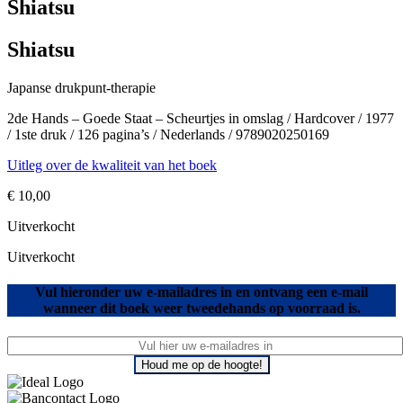
Shiatsu
Shiatsu
Japanse drukpunt-therapie
2de Hands – Goede Staat – Scheurtjes in omslag / Hardcover / 1977
/ 1ste druk / 126 pagina’s / Nederlands / 9789020250169
Uitleg over de kwaliteit van het boek
€
10,00
Uitverkocht
Uitverkocht
Vul hieronder uw e-mailadres in en ontvang een e-mail
wanneer dit boek weer tweedehands op voorraad is.
Houd me op de hoogte!