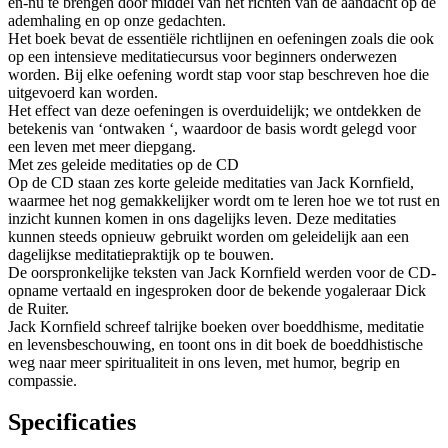
en-nu te brengen door middel van het richten van de aandacht op de
ademhaling en op onze gedachten.
Het boek bevat de essentiële richtlijnen en oefeningen zoals die ook
op een intensieve meditatiecursus voor beginners onderwezen
worden. Bij elke oefening wordt stap voor stap beschreven hoe die
uitgevoerd kan worden.
Het effect van deze oefeningen is overduidelijk; we ontdekken de
betekenis van ‘ontwaken ‘, waardoor de basis wordt gelegd voor
een leven met meer diepgang.
Met zes geleide meditaties op de CD
Op de CD staan zes korte geleide meditaties van Jack Kornfield,
waarmee het nog gemakkelijker wordt om te leren hoe we tot rust en
inzicht kunnen komen in ons dagelijks leven. Deze meditaties
kunnen steeds opnieuw gebruikt worden om geleidelijk aan een
dagelijkse meditatiepraktijk op te bouwen.
De oorspronkelijke teksten van Jack Kornfield werden voor de CD-
opname vertaald en ingesproken door de bekende yogaleraar Dick
de Ruiter.
Jack Kornfield schreef talrijke boeken over boeddhisme, meditatie
en levensbeschouwing, en toont ons in dit boek de boeddhistische
weg naar meer spiritualiteit in ons leven, met humor, begrip en
compassie.
Specificaties