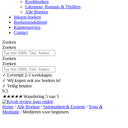
Kookboeken
Literatuur, Romans & Thrillers
Alle Boeken
Inkoop boeken
Boekenzoekdienst
Klantenservice
Contact
Zoeken
Zoeken
Zoeken
Zoeken
✓
Levertijd 2-3 werkdagen
✓ Wij kopen ook uw boeken in!
✓ Veilig betalen
9.5
★
★
★
★
★
Waardering 5 van 5
Home
/
Alle Boeken
/
Spiritualiteit & Esoterie
/
Yoga &
Meditatie
/ Mediteren voor beginners