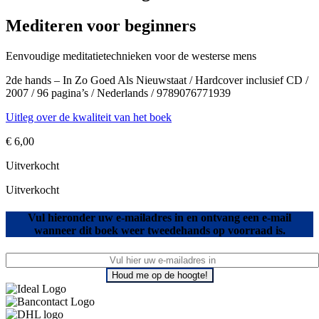
Mediteren voor beginners
Eenvoudige meditatietechnieken voor de westerse mens
2de hands – In Zo Goed Als Nieuwstaat / Hardcover inclusief CD /
2007 / 96 pagina’s / Nederlands / 9789076771939
Uitleg over de kwaliteit van het boek
€
6,00
Uitverkocht
Uitverkocht
Vul hieronder uw e-mailadres in en ontvang een e-mail
wanneer dit boek weer tweedehands op voorraad is.
Houd me op de hoogte!