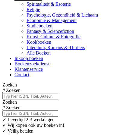
Spiritualiteit & Esoterie
Religie
Psychologie, Gezondheid & Lichaam
Economie & Management
Studieboeken
Fantasy & Sciencefiction
Kunst, Cultuur & Fotografie
Kookboeken
Literatuur, Romans & Thrillers
Alle Boeken
Inkoop boeken
Boekenzoekdienst
Klantenservice
Contact
Zoeken
Zoeken
Zoeken
Zoeken
✓
Levertijd 2-3 werkdagen
✓ Wij kopen ook uw boeken in!
✓ Veilig betalen