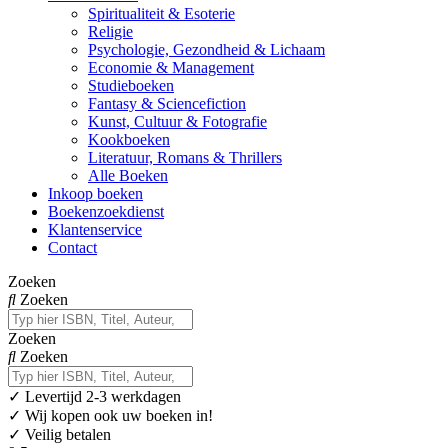
Spiritualiteit & Esoterie
Religie
Psychologie, Gezondheid & Lichaam
Economie & Management
Studieboeken
Fantasy & Sciencefiction
Kunst, Cultuur & Fotografie
Kookboeken
Literatuur, Romans & Thrillers
Alle Boeken
Inkoop boeken
Boekenzoekdienst
Klantenservice
Contact
Zoeken
Zoeken
Zoeken
Zoeken
✓
Levertijd 2-3 werkdagen
✓ Wij kopen ook uw boeken in!
✓ Veilig betalen