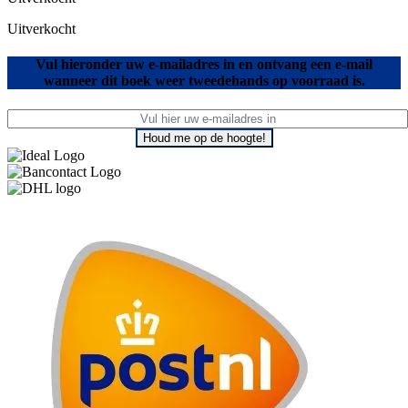
Uitverkocht
Vul hieronder uw e-mailadres in en ontvang een e-mail
wanneer dit boek weer tweedehands op voorraad is.
Houd me op de hoogte!