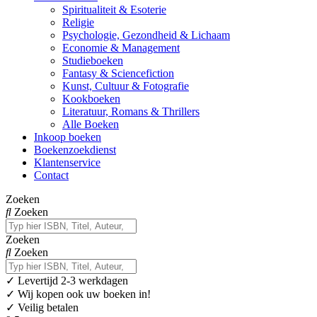
Spiritualiteit & Esoterie
Religie
Psychologie, Gezondheid & Lichaam
Economie & Management
Studieboeken
Fantasy & Sciencefiction
Kunst, Cultuur & Fotografie
Kookboeken
Literatuur, Romans & Thrillers
Alle Boeken
Inkoop boeken
Boekenzoekdienst
Klantenservice
Contact
Zoeken
Zoeken
Zoeken
Zoeken
✓
Levertijd 2-3 werkdagen
✓ Wij kopen ook uw boeken in!
✓ Veilig betalen