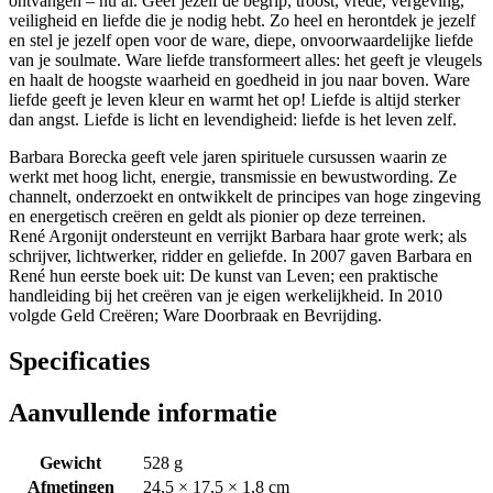
ontvangen – nu al. Geef jezelf de begrip, troost, vrede, vergeving,
veiligheid en liefde die je nodig hebt. Zo heel en herontdek je jezelf
en stel je jezelf open voor de ware, diepe, onvoorwaardelijke liefde
van je soulmate. Ware liefde transformeert alles: het geeft je vleugels
en haalt de hoogste waarheid en goedheid in jou naar boven. Ware
liefde geeft je leven kleur en warmt het op! Liefde is altijd sterker
dan angst. Liefde is licht en levendigheid: liefde is het leven zelf.
Barbara Borecka geeft vele jaren spirituele cursussen waarin ze
werkt met hoog licht, energie, transmissie en bewustwording. Ze
channelt, onderzoekt en ontwikkelt de principes van hoge zingeving
en energetisch creëren en geldt als pionier op deze terreinen.
René Argonijt ondersteunt en verrijkt Barbara haar grote werk; als
schrijver, lichtwerker, ridder en geliefde. In 2007 gaven Barbara en
René hun eerste boek uit: De kunst van Leven; een praktische
handleiding bij het creëren van je eigen werkelijkheid. In 2010
volgde Geld Creëren; Ware Doorbraak en Bevrijding.
Specificaties
Aanvullende informatie
Gewicht
528 g
Afmetingen
24,5 × 17,5 × 1,8 cm