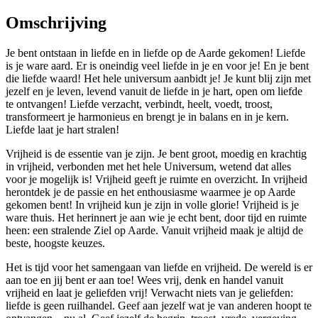
Omschrijving
Je bent ontstaan in liefde en in liefde op de Aarde gekomen! Liefde
is je ware aard. Er is oneindig veel liefde in je en voor je! En je bent
die liefde waard! Het hele universum aanbidt je! Je kunt blij zijn met
jezelf en je leven, levend vanuit de liefde in je hart, open om liefde
te ontvangen! Liefde verzacht, verbindt, heelt, voedt, troost,
transformeert je harmonieus en brengt je in balans en in je kern.
Liefde laat je hart stralen!
Vrijheid is de essentie van je zijn. Je bent groot, moedig en krachtig
in vrijheid, verbonden met het hele Universum, wetend dat alles
voor je mogelijk is! Vrijheid geeft je ruimte en overzicht. In vrijheid
herontdek je de passie en het enthousiasme waarmee je op Aarde
gekomen bent! In vrijheid kun je zijn in volle glorie! Vrijheid is je
ware thuis. Het herinnert je aan wie je echt bent, door tijd en ruimte
heen: een stralende Ziel op Aarde. Vanuit vrijheid maak je altijd de
beste, hoogste keuzes.
Het is tijd voor het samengaan van liefde en vrijheid. De wereld is er
aan toe en jij bent er aan toe! Wees vrij, denk en handel vanuit
vrijheid en laat je geliefden vrij! Verwacht niets van je geliefden:
liefde is geen ruilhandel. Geef aan jezelf wat je van anderen hoopt te