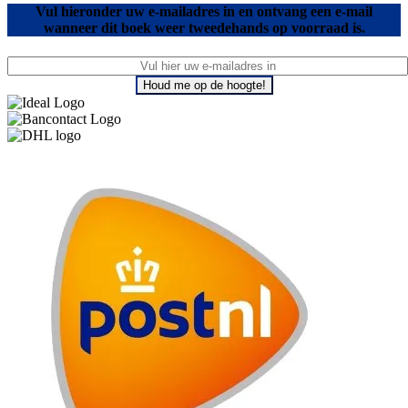
Vul hieronder uw e-mailadres in en ontvang een e-mail
wanneer dit boek weer tweedehands op voorraad is.
Houd me op de hoogte!