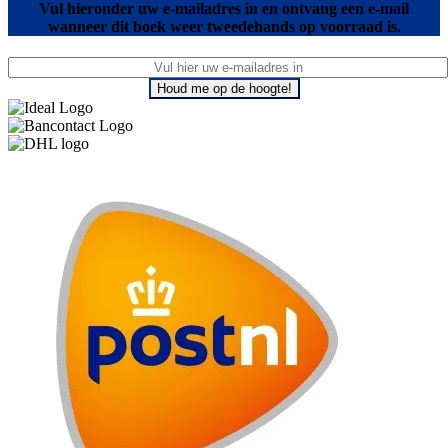
Vul hieronder uw e-mailadres in en ontvang een e-mail
wanneer dit boek weer tweedehands op voorraad is.
Houd me op de hoogte!