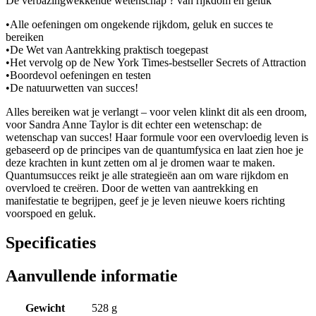
De verbazingwekkende wetenschap ? van rijkdom en geluk
•Alle oefeningen om ongekende rijkdom, geluk en succes te
bereiken
•De Wet van Aantrekking praktisch toegepast
•Het vervolg op de New York Times-bestseller Secrets of Attraction
•Boordevol oefeningen en testen
•De natuurwetten van succes!
Alles bereiken wat je verlangt – voor velen klinkt dit als een droom,
voor Sandra Anne Taylor is dit echter een wetenschap: de
wetenschap van succes! Haar formule voor een overvloedig leven is
gebaseerd op de principes van de quantumfysica en laat zien hoe je
deze krachten in kunt zetten om al je dromen waar te maken.
Quantumsucces reikt je alle strategieën aan om ware rijkdom en
overvloed te creëren. Door de wetten van aantrekking en
manifestatie te begrijpen, geef je je leven nieuwe koers richting
voorspoed en geluk.
Specificaties
Aanvullende informatie
Gewicht
528 g