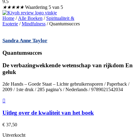
9.5
★
★
★
★
★
Waardering 5 van 5
Home
/
Alle Boeken
/
Spiritualiteit &
Esoterie
/
Mindfulness
/ Quantumsucces
Sandra Anne Taylor
Quantumsucces
De verbazingwekkende wetenschap van rijkdom En
geluk
2de Hands – Goede Staat – Lichte gebruikerssporen / Paperback /
2009 / 1ste druk / 285 pagina’s / Nederlands / 9789021542034
Uitleg over de kwaliteit van het boek
€
37,50
Uitverkocht