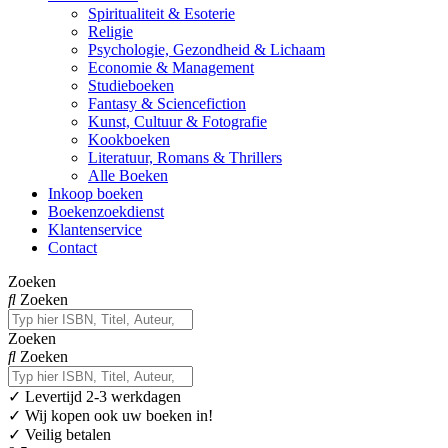
Spiritualiteit & Esoterie
Religie
Psychologie, Gezondheid & Lichaam
Economie & Management
Studieboeken
Fantasy & Sciencefiction
Kunst, Cultuur & Fotografie
Kookboeken
Literatuur, Romans & Thrillers
Alle Boeken
Inkoop boeken
Boekenzoekdienst
Klantenservice
Contact
Zoeken
Zoeken
Zoeken
Zoeken
✓
Levertijd 2-3 werkdagen
✓ Wij kopen ook uw boeken in!
✓ Veilig betalen