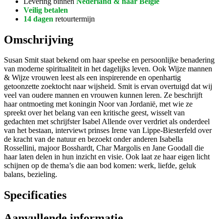
Levering binnen
Nederland & naar België
Veilig betalen
14 dagen
retourtermijn
Omschrijving
Susan Smit staat bekend om haar speelse en persoonlijke benadering
van moderne spiritualiteit in het dagelijks leven. Ook Wijze mannen
& Wijze vrouwen leest als een inspirerende en openhartig
getoonzette zoektocht naar wijsheid. Smit is ervan overtuigd dat wij
veel van oudere mannen en vrouwen kunnen leren. Ze beschrijft
haar ontmoeting met koningin Noor van Jordanië, met wie ze
spreekt over het belang van een kritische geest, wisselt van
gedachten met schrijfster Isabel Allende over verdriet als onderdeel
van het bestaan, interviewt prinses Irene van Lippe-Biesterfeld over
de kracht van de natuur en bezoekt onder anderen Isabella
Rossellini, majoor Bosshardt, Char Margolis en Jane Goodall die
haar laten delen in hun inzicht en visie. Ook laat ze haar eigen licht
schijnen op de thema’s die aan bod komen: werk, liefde, geluk
balans, bezieling.
Specificaties
Aanvullende informatie