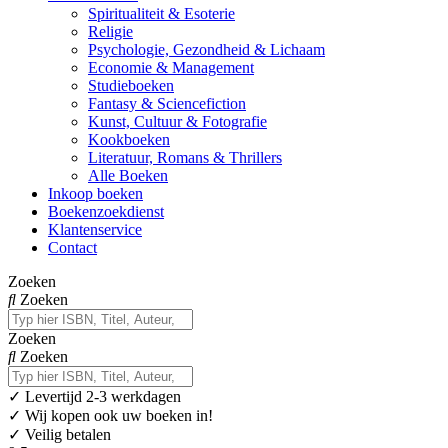
Spiritualiteit & Esoterie
Religie
Psychologie, Gezondheid & Lichaam
Economie & Management
Studieboeken
Fantasy & Sciencefiction
Kunst, Cultuur & Fotografie
Kookboeken
Literatuur, Romans & Thrillers
Alle Boeken
Inkoop boeken
Boekenzoekdienst
Klantenservice
Contact
Zoeken
Zoeken
Zoeken
Zoeken
✓
Levertijd 2-3 werkdagen
✓ Wij kopen ook uw boeken in!
✓ Veilig betalen