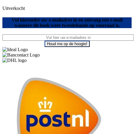
Uitverkocht
Vul hieronder uw e-mailadres in en ontvang een e-mail
wanneer dit boek weer tweedehands op voorraad is.
Houd me op de hoogte!