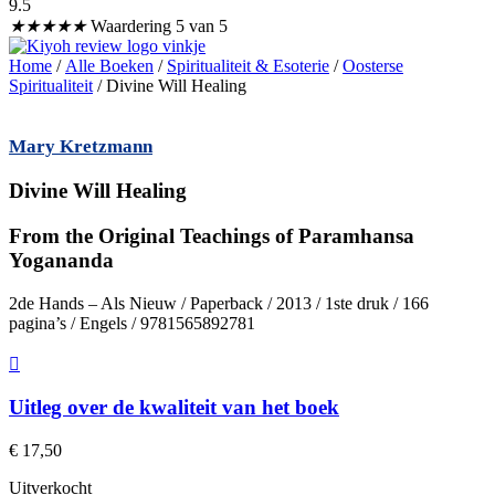
9.5
★
★
★
★
★
Waardering 5 van 5
Home
/
Alle Boeken
/
Spiritualiteit & Esoterie
/
Oosterse
Spiritualiteit
/ Divine Will Healing
Mary Kretzmann
Divine Will Healing
From the Original Teachings of Paramhansa
Yogananda
2de Hands – Als Nieuw / Paperback / 2013 / 1ste druk / 166
pagina’s / Engels / 9781565892781
Uitleg over de kwaliteit van het boek
€
17,50
Uitverkocht