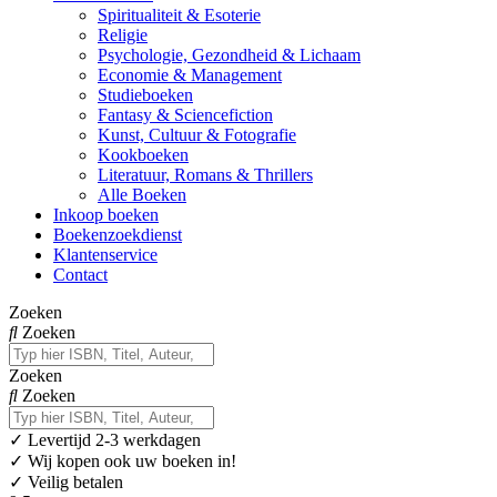
Spiritualiteit & Esoterie
Religie
Psychologie, Gezondheid & Lichaam
Economie & Management
Studieboeken
Fantasy & Sciencefiction
Kunst, Cultuur & Fotografie
Kookboeken
Literatuur, Romans & Thrillers
Alle Boeken
Inkoop boeken
Boekenzoekdienst
Klantenservice
Contact
Zoeken
Zoeken
Zoeken
Zoeken
✓
Levertijd 2-3 werkdagen
✓ Wij kopen ook uw boeken in!
✓ Veilig betalen