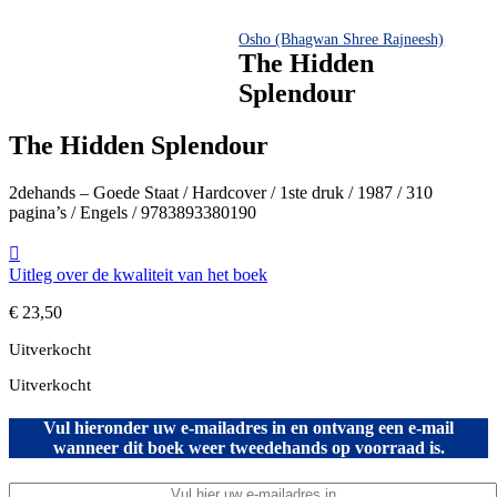
Osho (Bhagwan Shree Rajneesh)
The Hidden
Splendour
The Hidden Splendour
2dehands – Goede Staat / Hardcover / 1ste druk / 1987 / 310
pagina’s / Engels / 9783893380190
Uitleg over de kwaliteit van het boek
€
23,50
Uitverkocht
Uitverkocht
Vul hieronder uw e-mailadres in en ontvang een e-mail
wanneer dit boek weer tweedehands op voorraad is.