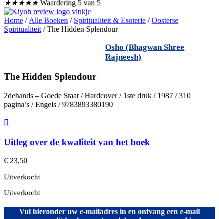
★
★
★
★
★
Waardering 5 van 5
Home
/
Alle Boeken
/
Spiritualiteit & Esoterie
/
Oosterse
Spiritualiteit
/ The Hidden Splendour
Osho (Bhagwan Shree
Rajneesh)
The Hidden Splendour
2dehands – Goede Staat / Hardcover / 1ste druk / 1987 / 310
pagina’s / Engels / 9783893380190
Uitleg over de kwaliteit van het boek
€
23,50
Uitverkocht
Uitverkocht
Vul hieronder uw e-mailadres in en ontvang een e-mail