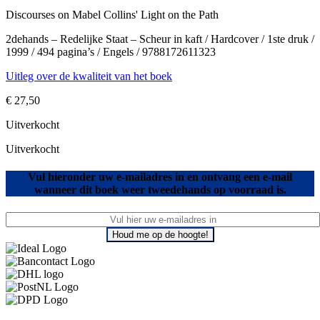
Discourses on Mabel Collins' Light on the Path
2dehands – Redelijke Staat – Scheur in kaft / Hardcover / 1ste druk /
1999 / 494 pagina’s / Engels / 9788172611323
Uitleg over de kwaliteit van het boek
€
27,50
Uitverkocht
Uitverkocht
Vul hieronder uw e-mailadres in en ontvang een e-mail
wanneer dit boek weer tweedehands op voorraad is.
Houd me op de hoogte!