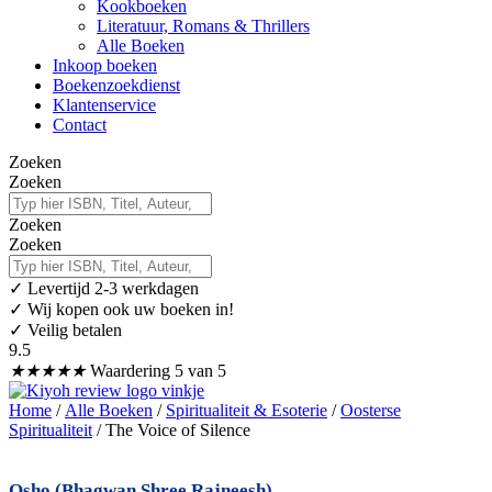
Kookboeken
Literatuur, Romans & Thrillers
Alle Boeken
Inkoop boeken
Boekenzoekdienst
Klantenservice
Contact
Zoeken
Zoeken
Zoeken
Zoeken
✓
Levertijd 2-3 werkdagen
✓ Wij kopen ook uw boeken in!
✓ Veilig betalen
9.5
★
★
★
★
★
Waardering 5 van 5
Home
/
Alle Boeken
/
Spiritualiteit & Esoterie
/
Oosterse
Spiritualiteit
/ The Voice of Silence
Osho (Bhagwan Shree Rajneesh)