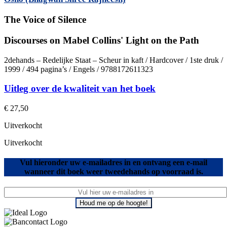
The Voice of Silence
Discourses on Mabel Collins' Light on the Path
2dehands – Redelijke Staat – Scheur in kaft / Hardcover / 1ste druk /
1999 / 494 pagina’s / Engels / 9788172611323
Uitleg over de kwaliteit van het boek
€
27,50
Uitverkocht
Uitverkocht
Vul hieronder uw e-mailadres in en ontvang een e-mail
wanneer dit boek weer tweedehands op voorraad is.
Houd me op de hoogte!