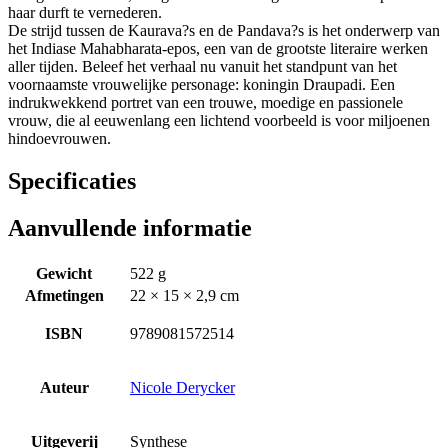
haar durft te vernederen.
De strijd tussen de Kaurava?s en de Pandava?s is het onderwerp van
het Indiase Mahabharata-epos, een van de grootste literaire werken
aller tijden. Beleef het verhaal nu vanuit het standpunt van het
voornaamste vrouwelijke personage: koningin Draupadi. Een
indrukwekkend portret van een trouwe, moedige en passionele
vrouw, die al eeuwenlang een lichtend voorbeeld is voor miljoenen
hindoevrouwen.
Specificaties
Aanvullende informatie
Gewicht
522 g
Afmetingen
22 × 15 × 2,9 cm
ISBN
9789081572514
Auteur
Nicole Derycker
Uitgeverij
Synthese