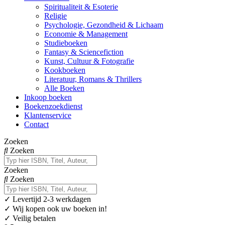
Spiritualiteit & Esoterie
Religie
Psychologie, Gezondheid & Lichaam
Economie & Management
Studieboeken
Fantasy & Sciencefiction
Kunst, Cultuur & Fotografie
Kookboeken
Literatuur, Romans & Thrillers
Alle Boeken
Inkoop boeken
Boekenzoekdienst
Klantenservice
Contact
Zoeken
Zoeken
Zoeken
Zoeken
✓
Levertijd 2-3 werkdagen
✓ Wij kopen ook uw boeken in!
✓ Veilig betalen