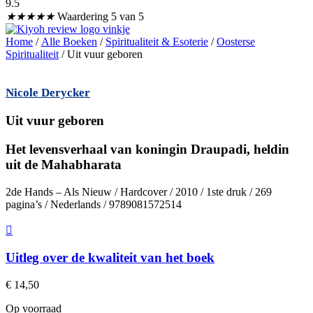
9.5
★
★
★
★
★
Waardering 5 van 5
Home
/
Alle Boeken
/
Spiritualiteit & Esoterie
/
Oosterse
Spiritualiteit
/ Uit vuur geboren
Nicole Derycker
Uit vuur geboren
Het levensverhaal van koningin Draupadi, heldin
uit de Mahabharata
2de Hands – Als Nieuw / Hardcover / 2010 / 1ste druk / 269
pagina’s / Nederlands / 9789081572514
Uitleg over de kwaliteit van het boek
€
14,50
Op voorraad