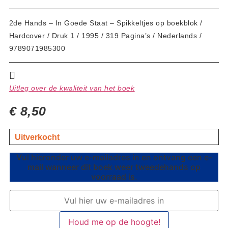
2de Hands – In Goede Staat – Spikkeltjes op boekblok /
Hardcover / Druk 1 / 1995 / 319 Pagina’s / Nederlands /
9789071985300
Uitleg over de kwaliteit van het boek
€
8,50
Uitverkocht
Vul hieronder uw e-mailadres in en ontvang een e-
mail wanneer dit boek weer tweedehands op
voorraad is.
Houd me op de hoogte!