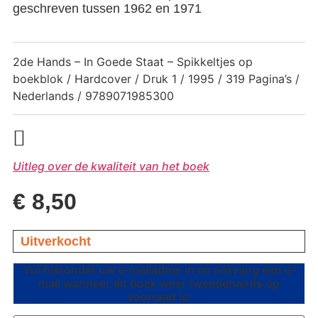
geschreven tussen 1962 en 1971
2de Hands – In Goede Staat – Spikkeltjes op
boekblok / Hardcover / Druk 1 / 1995 / 319 Pagina’s /
Nederlands / 9789071985300
Uitleg over de kwaliteit van het boek
€
8,50
Uitverkocht
Vul hieronder uw e-mailadres in en ontvang een e-
mail wanneer dit boek weer tweedehands op
voorraad is.