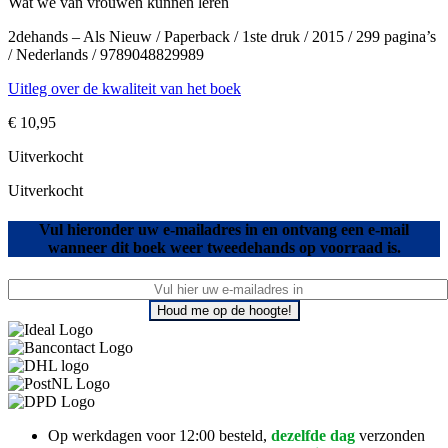
Wat we van vrouwen kunnen leren
2dehands – Als Nieuw / Paperback / 1ste druk / 2015 / 299 pagina’s
/ Nederlands / 9789048829989
Uitleg over de kwaliteit van het boek
€
10,95
Uitverkocht
Uitverkocht
Vul hieronder uw e-mailadres in en ontvang een e-mail
wanneer dit boek weer tweedehands op voorraad is.
Houd me op de hoogte!
Op werkdagen voor 12:00 besteld,
dezelfde dag
verzonden