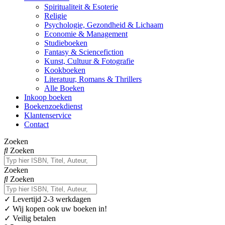
Spiritualiteit & Esoterie
Religie
Psychologie, Gezondheid & Lichaam
Economie & Management
Studieboeken
Fantasy & Sciencefiction
Kunst, Cultuur & Fotografie
Kookboeken
Literatuur, Romans & Thrillers
Alle Boeken
Inkoop boeken
Boekenzoekdienst
Klantenservice
Contact
Zoeken
Zoeken
Zoeken
Zoeken
✓
Levertijd 2-3 werkdagen
✓ Wij kopen ook uw boeken in!
✓ Veilig betalen