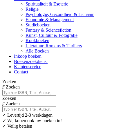
Spiritualiteit & Esoterie
Religie
Psychologie, Gezondheid & Lichaam
Economie & Management
Studieboeken
Fantasy & Sciencefiction
Kunst, Cultuur & Fotografie
Kookboeken
Literatuur, Romans & Thrillers
Alle Boeken
Inkoop boeken
Boekenzoekdienst
Klantenservice
Contact
Zoeken
Zoeken
Zoeken
Zoeken
✓
Levertijd 2-3 werkdagen
✓ Wij kopen ook uw boeken in!
✓ Veilig betalen