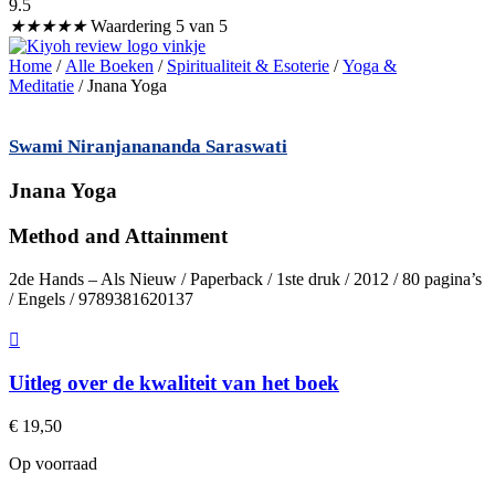
9.5
★
★
★
★
★
Waardering 5 van 5
Home
/
Alle Boeken
/
Spiritualiteit & Esoterie
/
Yoga &
Meditatie
/ Jnana Yoga
Swami Niranjanananda Saraswati
Jnana Yoga
Method and Attainment
2de Hands – Als Nieuw / Paperback / 1ste druk / 2012 / 80 pagina’s
/ Engels / 9789381620137
Uitleg over de kwaliteit van het boek
€
19,50
Op voorraad