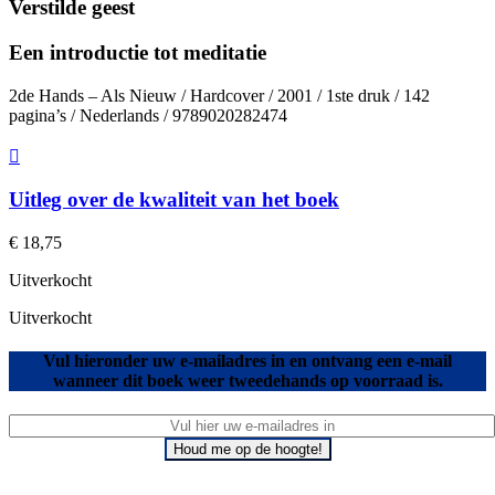
Verstilde geest
Een introductie tot meditatie
2de Hands – Als Nieuw / Hardcover / 2001 / 1ste druk / 142
pagina’s / Nederlands / 9789020282474
Uitleg over de kwaliteit van het boek
€
18,75
Uitverkocht
Uitverkocht
Vul hieronder uw e-mailadres in en ontvang een e-mail
wanneer dit boek weer tweedehands op voorraad is.
Houd me op de hoogte!