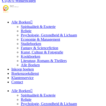
€
0,00
0
Winkelwagen
Alle Boeken
Spiritualiteit & Esoterie
Religie
Psychologie, Gezondheid & Lichaam
Economie & Management
Studieboeken
Fantasy & Sciencefiction
Kunst, Cultuur & Fotografie
Kookboeken
Literatuur, Romans & Thrillers
Alle Boeken
Inkoop boeken
Boekenzoekdienst
Klantenservice
Contact
Alle Boeken
Spiritualiteit & Esoterie
Religie
Psychologie, Gezondheid & Lichaam