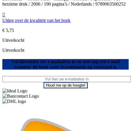
herziene druk / 2006 / 190 pagina’s / Nederlands / 9789063500252
Uitleg over de kwaliteit van het boek
€
5,75
Uitverkocht
Uitverkocht
Vul hieronder uw e-mailadres in en ontvang een e-mail
wanneer dit boek weer tweedehands op voorraad is.
Houd me op de hoogte!