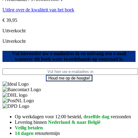
Uitleg over de kwaliteit van het boek
€
39,95
Uitverkocht
Uitverkocht
Vul hieronder uw e-mailadres in en ontvang een e-mail
wanneer dit boek weer tweedehands op voorraad is.
Houd me op de hoogte!
Op werkdagen voor 12:00 besteld,
dezelfde dag
verzonden
Levering binnen
Nederland & naar België
Veilig betalen
14 dagen
retourtermijn