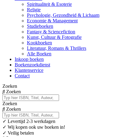
Spiritualiteit & Esoterie
Religie
Psychologie, Gezondheid & Lichaam
Economie & Management
Studieboeken
Fantasy & Sciencefiction
Kunst, Cultuur & Fotografie
Kookboeken
Literatuur, Romans & Thrillers
Alle Boeken
Inkoop boeken
Boekenzoekdienst
Klantenservice
Contact
Zoeken
Zoeken
Zoeken
Zoeken
✓
Levertijd 2-3 werkdagen
✓ Wij kopen ook uw boeken in!
✓ Veilig betalen