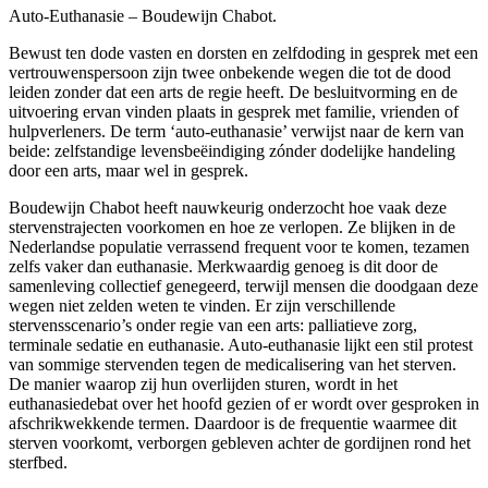
Auto-Euthanasie – Boudewijn Chabot.
Bewust ten dode vasten en dorsten en zelfdoding in gesprek met een
vertrouwenspersoon zijn twee onbekende wegen die tot de dood
leiden zonder dat een arts de regie heeft. De besluitvorming en de
uitvoering ervan vinden plaats in gesprek met familie, vrienden of
hulpverleners. De term ‘auto-euthanasie’ verwijst naar de kern van
beide: zelfstandige levensbeëindiging zónder dodelijke handeling
door een arts, maar wel in gesprek.
Boudewijn Chabot heeft nauwkeurig onderzocht hoe vaak deze
stervenstrajecten voorkomen en hoe ze verlopen. Ze blijken in de
Nederlandse populatie verrassend frequent voor te komen, tezamen
zelfs vaker dan euthanasie. Merkwaardig genoeg is dit door de
samenleving collectief genegeerd, terwijl mensen die doodgaan deze
wegen niet zelden weten te vinden. Er zijn verschillende
stervensscenario’s onder regie van een arts: palliatieve zorg,
terminale sedatie en euthanasie. Auto-euthanasie lijkt een stil protest
van sommige stervenden tegen de medicalisering van het sterven.
De manier waarop zij hun overlijden sturen, wordt in het
euthanasiedebat over het hoofd gezien of er wordt over gesproken in
afschrikwekkende termen. Daardoor is de frequentie waarmee dit
sterven voorkomt, verborgen gebleven achter de gordijnen rond het
sterfbed.