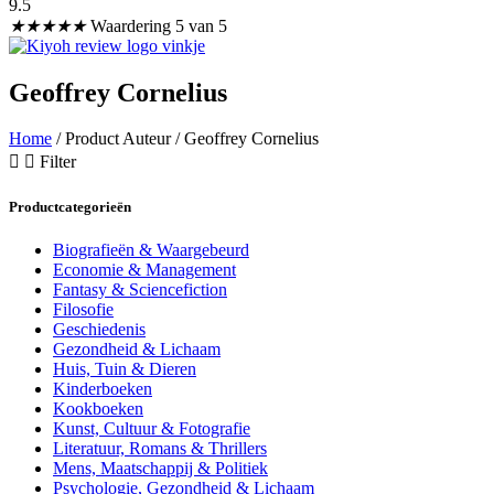
9.5
★
★
★
★
★
Waardering 5 van 5
Geoffrey Cornelius
Home
/ Product Auteur / Geoffrey Cornelius
Filter
Productcategorieën
Biografieën & Waargebeurd
Economie & Management
Fantasy & Sciencefiction
Filosofie
Geschiedenis
Gezondheid & Lichaam
Huis, Tuin & Dieren
Kinderboeken
Kookboeken
Kunst, Cultuur & Fotografie
Literatuur, Romans & Thrillers
Mens, Maatschappij & Politiek
Psychologie, Gezondheid & Lichaam