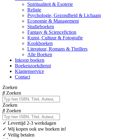
Spiritualiteit & Esoterie
Religie
Psychologie, Gezondheid & Lichaam
Economie & Management
Studieboeken
Fantasy & Sciencefiction
Kunst, Cultuur & Fotografie
Kookboeken
Literatuur, Romans & Thrillers
Alle Boeken
Inkoop boeken
Boekenzoekdienst
Klantenservice
Contact
Zoeken
Zoeken
Zoeken
Zoeken
✓
Levertijd 2-3 werkdagen
✓ Wij kopen ook uw boeken in!
✓ Veilig betalen