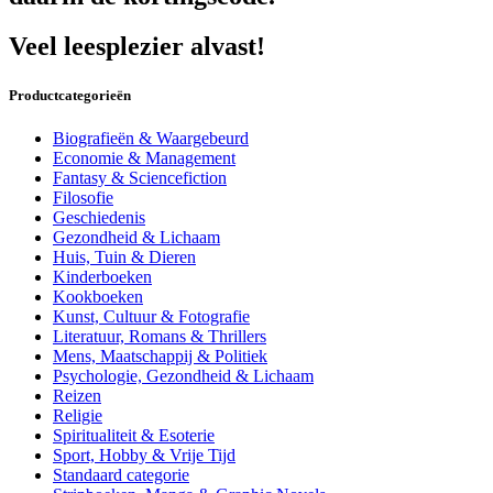
Veel leesplezier alvast!
Productcategorieën
Biografieën & Waargebeurd
Economie & Management
Fantasy & Sciencefiction
Filosofie
Geschiedenis
Gezondheid & Lichaam
Huis, Tuin & Dieren
Kinderboeken
Kookboeken
Kunst, Cultuur & Fotografie
Literatuur, Romans & Thrillers
Mens, Maatschappij & Politiek
Psychologie, Gezondheid & Lichaam
Reizen
Religie
Spiritualiteit & Esoterie
Sport, Hobby & Vrije Tijd
Standaard categorie