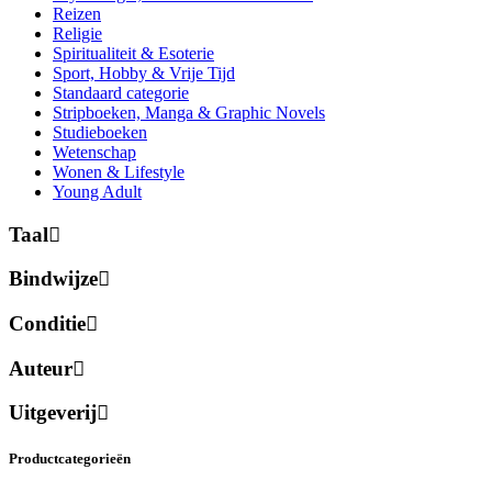
Reizen
Religie
Spiritualiteit & Esoterie
Sport, Hobby & Vrije Tijd
Standaard categorie
Stripboeken, Manga & Graphic Novels
Studieboeken
Wetenschap
Wonen & Lifestyle
Young Adult
Taal
Bindwijze
Conditie
Auteur
Uitgeverij
Productcategorieën