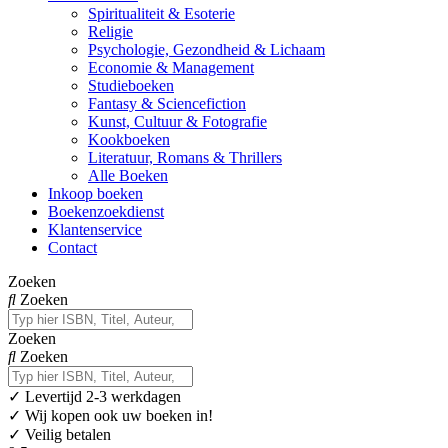
Spiritualiteit & Esoterie
Religie
Psychologie, Gezondheid & Lichaam
Economie & Management
Studieboeken
Fantasy & Sciencefiction
Kunst, Cultuur & Fotografie
Kookboeken
Literatuur, Romans & Thrillers
Alle Boeken
Inkoop boeken
Boekenzoekdienst
Klantenservice
Contact
Zoeken
Zoeken
Zoeken
Zoeken
✓
Levertijd 2-3 werkdagen
✓ Wij kopen ook uw boeken in!
✓ Veilig betalen