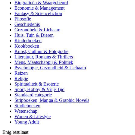
Biografieën & Waargebeurd
Economie & Management
Fantasy & Sciencefiction
Filosofie
Geschiedenis
Gezondheid & Lichaam
Huis, Tuin & Dieren
Kinderboeken
Kookboeken
Kunst, Cultuur & Fotografie
Literatuur, Romans & Thrillers
Mens, Maatschappij & Politiek
Psychologie, Gezondheid & Lichaam
Reizen
Religie
Spiritualiteit & Esoterie
Sport, Hobby & Vrije Tijd
Standaard categorie
Stripboeken, Manga & Graphic Novels
Studieboeken
Wetenschap
Wonen & Lifestyle
Young Adult
Enig resultaat