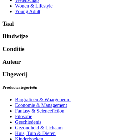
Wetenschap
Wonen & Lifestyle
Young Adult
Taal
Bindwijze
Conditie
Auteur
Uitgeverij
Productcategorieën
Biografieën & Waargebeurd
Economie & Management
Fantasy & Sciencefiction
Filosofie
Geschiedenis
Gezondheid & Lichaam
Huis, Tuin & Dieren
Kinderboeken