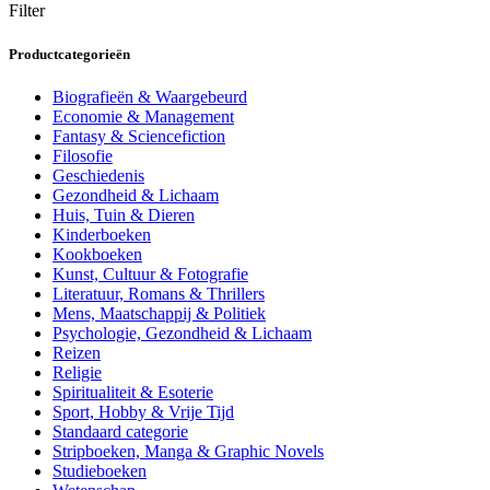
Filter
Productcategorieën
Biografieën & Waargebeurd
Economie & Management
Fantasy & Sciencefiction
Filosofie
Geschiedenis
Gezondheid & Lichaam
Huis, Tuin & Dieren
Kinderboeken
Kookboeken
Kunst, Cultuur & Fotografie
Literatuur, Romans & Thrillers
Mens, Maatschappij & Politiek
Psychologie, Gezondheid & Lichaam
Reizen
Religie
Spiritualiteit & Esoterie
Sport, Hobby & Vrije Tijd
Standaard categorie
Stripboeken, Manga & Graphic Novels
Studieboeken