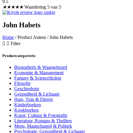
9.5
★
★
★
★
★
Waardering 5 van 5
John Habets
Home
/ Product Auteur / John Habets
Filter
Productcategorieën
Biografieën & Waargebeurd
Economie & Management
Fantasy & Sciencefiction
Filosofie
Geschiedenis
Gezondheid & Lichaam
Huis, Tuin & Dieren
Kinderboeken
Kookboeken
Kunst, Cultuur & Fotografie
Literatuur, Romans & Thrillers
Mens, Maatschappij & Politiek
Psychologie, Gezondheid & Lichaam