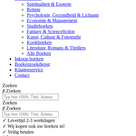
Spiritualiteit & Esoterie
Religie
Psychologie, Gezondheid & Lichaam
Economie & Management
Studieboeken
Fantasy & Sciencefiction
Kunst, Cultuur & Fotografie
Kookboeken
Literatuur, Romans & Thrillers
Alle Boeken
Inkoop boeken
Boekenzoekdienst
Klantenservice
Contact
Zoeken
Zoeken
Zoeken
Zoeken
✓
Levertijd 2-3 werkdagen
✓ Wij kopen ook uw boeken in!
✓ Veilig betalen