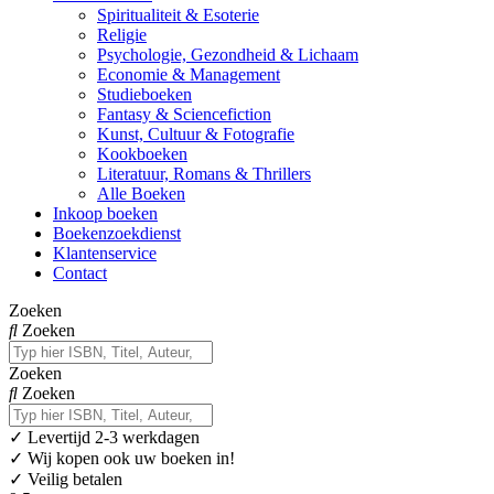
Spiritualiteit & Esoterie
Religie
Psychologie, Gezondheid & Lichaam
Economie & Management
Studieboeken
Fantasy & Sciencefiction
Kunst, Cultuur & Fotografie
Kookboeken
Literatuur, Romans & Thrillers
Alle Boeken
Inkoop boeken
Boekenzoekdienst
Klantenservice
Contact
Zoeken
Zoeken
Zoeken
Zoeken
✓
Levertijd 2-3 werkdagen
✓ Wij kopen ook uw boeken in!
✓ Veilig betalen