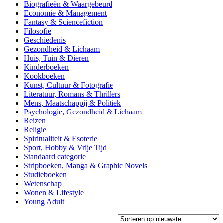
Biografieën & Waargebeurd
Economie & Management
Fantasy & Sciencefiction
Filosofie
Geschiedenis
Gezondheid & Lichaam
Huis, Tuin & Dieren
Kinderboeken
Kookboeken
Kunst, Cultuur & Fotografie
Literatuur, Romans & Thrillers
Mens, Maatschappij & Politiek
Psychologie, Gezondheid & Lichaam
Reizen
Religie
Spiritualiteit & Esoterie
Sport, Hobby & Vrije Tijd
Standaard categorie
Stripboeken, Manga & Graphic Novels
Studieboeken
Wetenschap
Wonen & Lifestyle
Young Adult