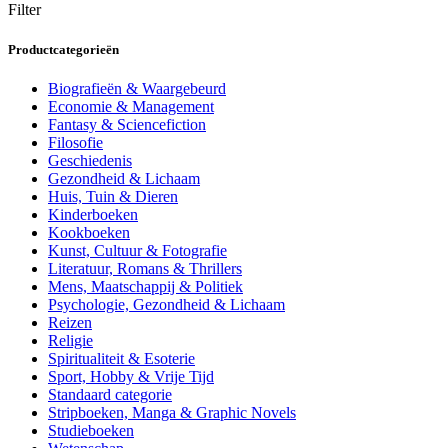
Filter
Productcategorieën
Biografieën & Waargebeurd
Economie & Management
Fantasy & Sciencefiction
Filosofie
Geschiedenis
Gezondheid & Lichaam
Huis, Tuin & Dieren
Kinderboeken
Kookboeken
Kunst, Cultuur & Fotografie
Literatuur, Romans & Thrillers
Mens, Maatschappij & Politiek
Psychologie, Gezondheid & Lichaam
Reizen
Religie
Spiritualiteit & Esoterie
Sport, Hobby & Vrije Tijd
Standaard categorie
Stripboeken, Manga & Graphic Novels
Studieboeken