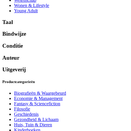
Wetenschap
Wonen & Lifestyle
Young Adult
Taal
Bindwijze
Conditie
Auteur
Uitgeverij
Productcategorieën
Biografieën & Waargebeurd
Economie & Management
Fantasy & Sciencefiction
Filosofie
Geschiedenis
Gezondheid & Lichaam
Huis, Tuin & Dieren
Kinderboeken