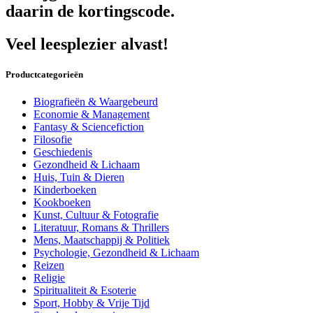
daarin de kortingscode.
Veel leesplezier alvast!
Productcategorieën
Biografieën & Waargebeurd
Economie & Management
Fantasy & Sciencefiction
Filosofie
Geschiedenis
Gezondheid & Lichaam
Huis, Tuin & Dieren
Kinderboeken
Kookboeken
Kunst, Cultuur & Fotografie
Literatuur, Romans & Thrillers
Mens, Maatschappij & Politiek
Psychologie, Gezondheid & Lichaam
Reizen
Religie
Spiritualiteit & Esoterie
Sport, Hobby & Vrije Tijd