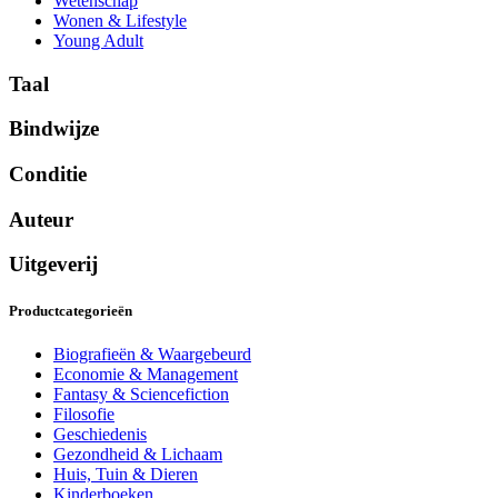
Wetenschap
Wonen & Lifestyle
Young Adult
Taal
Bindwijze
Conditie
Auteur
Uitgeverij
Productcategorieën
Biografieën & Waargebeurd
Economie & Management
Fantasy & Sciencefiction
Filosofie
Geschiedenis
Gezondheid & Lichaam
Huis, Tuin & Dieren
Kinderboeken