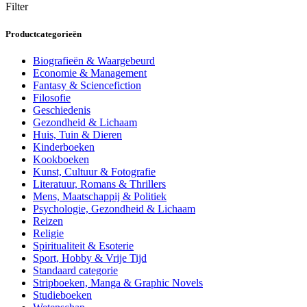
Filter
Productcategorieën
Biografieën & Waargebeurd
Economie & Management
Fantasy & Sciencefiction
Filosofie
Geschiedenis
Gezondheid & Lichaam
Huis, Tuin & Dieren
Kinderboeken
Kookboeken
Kunst, Cultuur & Fotografie
Literatuur, Romans & Thrillers
Mens, Maatschappij & Politiek
Psychologie, Gezondheid & Lichaam
Reizen
Religie
Spiritualiteit & Esoterie
Sport, Hobby & Vrije Tijd
Standaard categorie
Stripboeken, Manga & Graphic Novels
Studieboeken