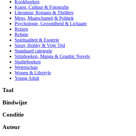
Kookboeken
Kunst, Cultuur & Fotografie
Literatuur, Romans & Thrillers
Mens, Maatschappij & Politiek
Psychologie, Gezondheid & Lichaam
Reizen
Religie
Spiritualiteit & Esoterie
Sport, Hobby & Vrije Tijd
Standaard categorie
Stripboeken, Manga & Graphic Novels
Studieboeken
Wetenschap
Wonen & Lifestyle
Young Adult
Taal
Bindwijze
Conditie
Auteur