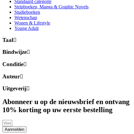
Standaard categorie
Stripboeken, Manga & Graphic Novels
Studieboeken
Wetenschap
Wonen & Lifestyle
Young Adult
Taal
Bindwijze
Conditie
Auteur
Uitgeverij
Abonneer u op de nieuwsbrief en ontvang
10% korting op uw eerste bestelling
Aanmelden