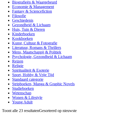
Biografieën & Waargebeurd
Economie & Management
Fantasy & Sciencefiction
Filosofie
Geschiedenis
Gezondheid & Lichaam
Huis, Tuin & Dieren
Kinderboeken
Kookboeken
Kunst, Cultuur & Fotografie
Literatuur, Romans & Thrillers
Mens, Maatschappij & Politiek
Psychologie, Gezondheid & Lichaam
Reizen
Religie
Spiritualiteit & Esoterie
Sport, Hobby & Vrije Tijd
Standaard categorie
Stripboeken, Manga & Graphic Novels
Studieboeken
Wetenschap
Wonen & Lifestyle
Young Adult
Toont alle 23 resultaten
Gesorteerd op nieuwste