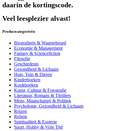
daarin de kortingscode.
Veel leesplezier alvast!
Productcategorieën
Biografieën & Waargebeurd
Economie & Management
Fantasy & Sciencefiction
Filosofie
Geschiedenis
Gezondheid & Lichaam
Huis, Tuin & Dieren
Kinderboeken
Kookboeken
Kunst, Cultuur & Fotografie
Literatuur, Romans & Thrillers
Mens, Maatschappij & Politiek
Psychologie, Gezondheid & Lichaam
Reizen
Religie
Spiritualiteit & Esoterie
Sport, Hobby & Vrije Tijd