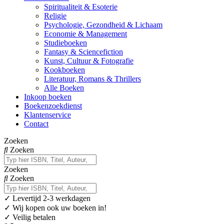
Spiritualiteit & Esoterie
Religie
Psychologie, Gezondheid & Lichaam
Economie & Management
Studieboeken
Fantasy & Sciencefiction
Kunst, Cultuur & Fotografie
Kookboeken
Literatuur, Romans & Thrillers
Alle Boeken
Inkoop boeken
Boekenzoekdienst
Klantenservice
Contact
Zoeken
Zoeken
Zoeken
Zoeken
✓
Levertijd 2-3 werkdagen
✓ Wij kopen ook uw boeken in!
✓ Veilig betalen