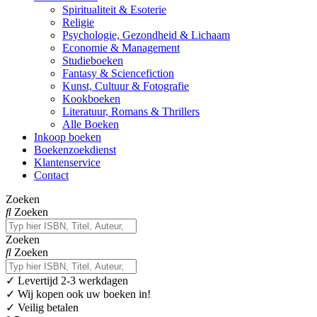
Spiritualiteit & Esoterie
Religie
Psychologie, Gezondheid & Lichaam
Economie & Management
Studieboeken
Fantasy & Sciencefiction
Kunst, Cultuur & Fotografie
Kookboeken
Literatuur, Romans & Thrillers
Alle Boeken
Inkoop boeken
Boekenzoekdienst
Klantenservice
Contact
Zoeken
Zoeken
Zoeken
Zoeken
✓
Levertijd 2-3 werkdagen
✓ Wij kopen ook uw boeken in!
✓ Veilig betalen