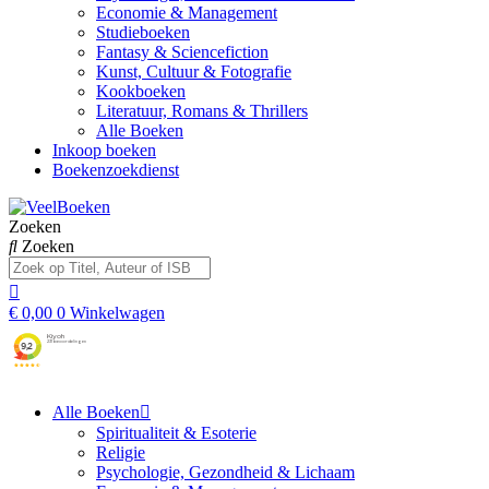
Economie & Management
Studieboeken
Fantasy & Sciencefiction
Kunst, Cultuur & Fotografie
Kookboeken
Literatuur, Romans & Thrillers
Alle Boeken
Inkoop boeken
Boekenzoekdienst
Zoeken
Zoeken
€
0,00
0
Winkelwagen
Alle Boeken
Spiritualiteit & Esoterie
Religie
Psychologie, Gezondheid & Lichaam