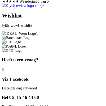
★
★
★
★
★
Waardering 5 van 5
Wishlist
[yith_wcwl_wishlist]
Heeft u een vraag?
Via Facebook
Dezelfde dag antwoord
Bel 06 -15 46 44 60