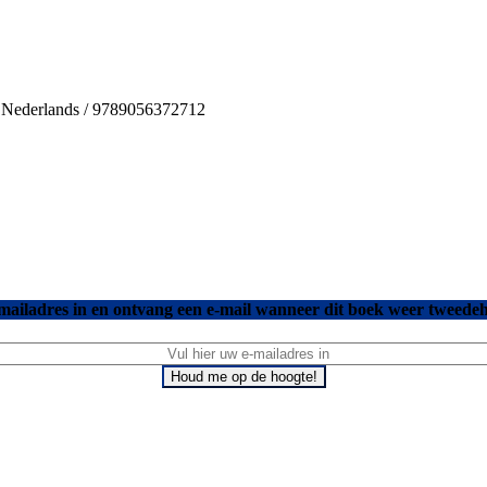
 / Nederlands / 9789056372712
mailadres in en ontvang een e-mail wanneer dit boek weer tweedeh
Houd me op de hoogte!