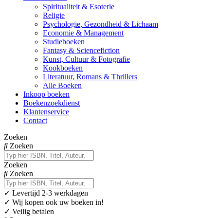
Spiritualiteit & Esoterie
Religie
Psychologie, Gezondheid & Lichaam
Economie & Management
Studieboeken
Fantasy & Sciencefiction
Kunst, Cultuur & Fotografie
Kookboeken
Literatuur, Romans & Thrillers
Alle Boeken
Inkoop boeken
Boekenzoekdienst
Klantenservice
Contact
Zoeken
Zoeken
Zoeken
Zoeken
✓
Levertijd 2-3 werkdagen
✓ Wij kopen ook uw boeken in!
✓ Veilig betalen