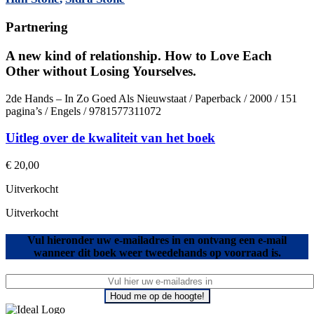
Partnering
A new kind of relationship. How to Love Each
Other without Losing Yourselves.
2de Hands – In Zo Goed Als Nieuwstaat / Paperback / 2000 / 151
pagina’s / Engels / 9781577311072
Uitleg over de kwaliteit van het boek
€
20,00
Uitverkocht
Uitverkocht
Vul hieronder uw e-mailadres in en ontvang een e-mail
wanneer dit boek weer tweedehands op voorraad is.
Houd me op de hoogte!