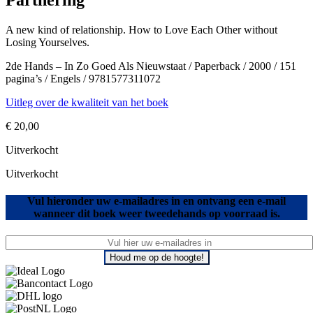
Partnering
A new kind of relationship. How to Love Each Other without
Losing Yourselves.
2de Hands – In Zo Goed Als Nieuwstaat / Paperback / 2000 / 151
pagina’s / Engels / 9781577311072
Uitleg over de kwaliteit van het boek
€
20,00
Uitverkocht
Uitverkocht
Vul hieronder uw e-mailadres in en ontvang een e-mail
wanneer dit boek weer tweedehands op voorraad is.
Houd me op de hoogte!