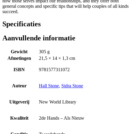
how those selves impact our relationships, and they offer both
general concepts and specific tips that will help couples of all kinds
succeed.
Specificaties
Aanvullende informatie
Gewicht
305 g
Afmetingen
21,5 × 14 × 1,3 cm
ISBN
9781577311072
Auteur
Hall Stone
,
Sidra Stone
Uitgeverij
New World Library
Kwaliteit
2de Hands – Als Nieuw