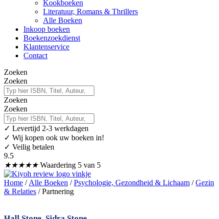
Kookboeken
Literatuur, Romans & Thrillers
Alle Boeken
Inkoop boeken
Boekenzoekdienst
Klantenservice
Contact
Zoeken
Zoeken
Zoeken
Zoeken
✓
Levertijd 2-3 werkdagen
✓ Wij kopen ook uw boeken in!
✓ Veilig betalen
9.5
★
★
★
★
★
Waardering 5 van 5
Home
/
Alle Boeken
/
Psychologie, Gezondheid & Lichaam
/
Gezin
& Relaties
/ Partnering
Hall Stone
,
Sidra Stone