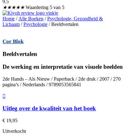
9.5
★
★
★
★
★
Waardering 5 van 5
Home
/
Alle Boeken
/
Psychologie, Gezondheid &
Lichaam
/
Psychologie
/ Beeldvertalen
Cor Blok
Beeldvertalen
De werking en interpretatie van visuele beelden
2de Hands – Als Nieuw / Paperback / 2de druk / 2007 / 270
pagina’s / Nederlands / 9789053565841
Uitleg over de kwaliteit van het boek
€
19,95
Uitverkocht