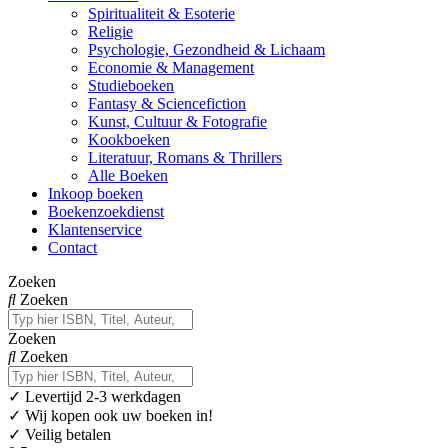
Spiritualiteit & Esoterie
Religie
Psychologie, Gezondheid & Lichaam
Economie & Management
Studieboeken
Fantasy & Sciencefiction
Kunst, Cultuur & Fotografie
Kookboeken
Literatuur, Romans & Thrillers
Alle Boeken
Inkoop boeken
Boekenzoekdienst
Klantenservice
Contact
Zoeken
Zoeken
Zoeken
Zoeken
✓
Levertijd 2-3 werkdagen
✓ Wij kopen ook uw boeken in!
✓ Veilig betalen