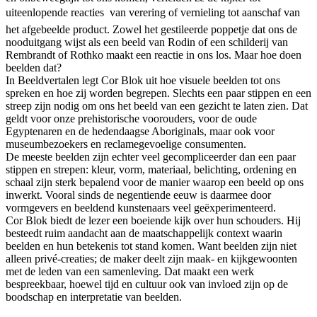
uiteenlopende reacties  van verering of vernieling tot aanschaf van
het afgebeelde product. Zowel het gestileerde poppetje dat ons de
nooduitgang wijst als een beeld van Rodin of een schilderij van
Rembrandt of Rothko maakt een reactie in ons los. Maar hoe doen
beelden dat?
In Beeldvertalen legt Cor Blok uit hoe visuele beelden tot ons
spreken en hoe zij worden begrepen. Slechts een paar stippen en een
streep zijn nodig om ons het beeld van een gezicht te laten zien. Dat
geldt voor onze prehistorische voorouders, voor de oude
Egyptenaren en de hedendaagse Aboriginals, maar ook voor
museumbezoekers en reclamegevoelige consumenten.
De meeste beelden zijn echter veel gecompliceerder dan een paar
stippen en strepen: kleur, vorm, materiaal, belichting, ordening en
schaal zijn sterk bepalend voor de manier waarop een beeld op ons
inwerkt. Vooral sinds de negentiende eeuw is daarmee door
vormgevers en beeldend kunstenaars veel geëxperimenteerd.
Cor Blok biedt de lezer een boeiende kijk over hun schouders. Hij
besteedt ruim aandacht aan de maatschappelijk context waarin
beelden en hun betekenis tot stand komen. Want beelden zijn niet
alleen privé-creaties; de maker deelt zijn maak- en kijkgewoonten
met de leden van een samenleving. Dat maakt een werk
bespreekbaar, hoewel tijd en cultuur ook van invloed zijn op de
boodschap en interpretatie van beelden.