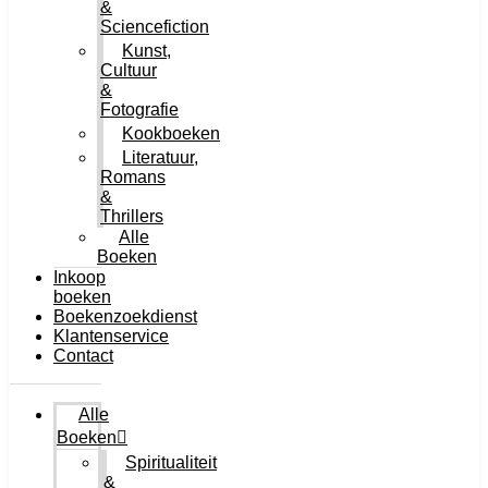
&
Sciencefiction
Kunst,
Cultuur
&
Fotografie
Kookboeken
Literatuur,
Romans
&
Thrillers
Alle
Boeken
Inkoop
boeken
Boekenzoekdienst
Klantenservice
Contact
Alle
Boeken
Spiritualiteit
&