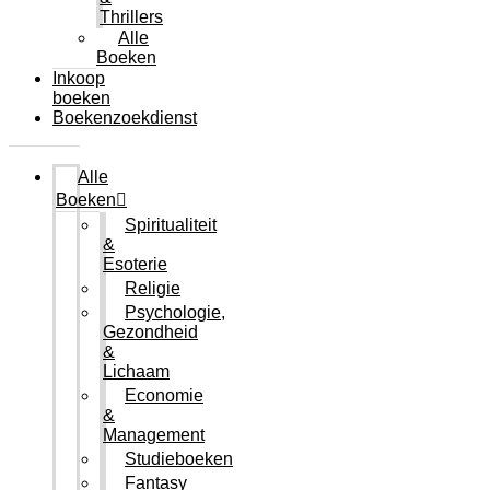
Thrillers
Alle
Boeken
Inkoop
boeken
Boekenzoekdienst
Alle
Boeken
Spiritualiteit
&
Esoterie
Religie
Psychologie,
Gezondheid
&
Lichaam
Economie
&
Management
Studieboeken
Fantasy