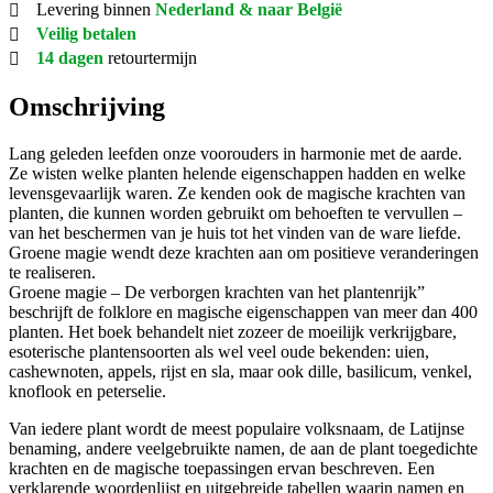
Levering binnen
Nederland & naar België
Veilig betalen
14 dagen
retourtermijn
Omschrijving
Lang geleden leefden onze voorouders in harmonie met de aarde.
Ze wisten welke planten helende eigenschappen hadden en welke
levensgevaarlijk waren. Ze kenden ook de magische krachten van
planten, die kunnen worden gebruikt om behoeften te vervullen –
van het beschermen van je huis tot het vinden van de ware liefde.
Groene magie wendt deze krachten aan om positieve veranderingen
te realiseren.
Groene magie – De verborgen krachten van het plantenrijk”
beschrijft de folklore en magische eigenschappen van meer dan 400
planten. Het boek behandelt niet zozeer de moeilijk verkrijgbare,
esoterische plantensoorten als wel veel oude bekenden: uien,
cashewnoten, appels, rijst en sla, maar ook dille, basilicum, venkel,
knoflook en peterselie.
Van iedere plant wordt de meest populaire volksnaam, de Latijnse
benaming, andere veelgebruikte namen, de aan de plant toegedichte
krachten en de magische toepassingen ervan beschreven. Een
verklarende woordenlijst en uitgebreide tabellen waarin namen en