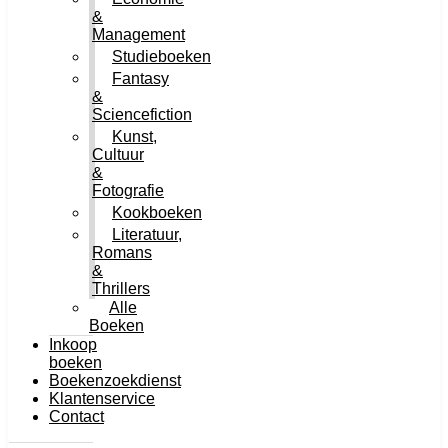
&
Management
Studieboeken
Fantasy
&
Sciencefiction
Kunst,
Cultuur
&
Fotografie
Kookboeken
Literatuur,
Romans
&
Thrillers
Alle
Boeken
Inkoop
boeken
Boekenzoekdienst
Klantenservice
Contact