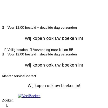
Ga
naar
de
Wij kopen ook uw boeken in!
inhoud
✓
Voor 12:00 besteld, dezelfde dag verzonden
Voor 12:00 besteld = dezelfde dag verzonden
Klantbeoordeling 9.5 op Kiyoh!
Wij kopen ook uw boeken in!
Veilig betalen
Verzending naar NL en BE
Voor 12:00 besteld = dezelfde dag verzonden
Wij kopen ook uw boeken in!
Klantenservice
Contact
Wij kopen ook uw boeken in!
Zoeken