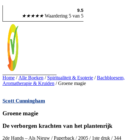
✓ Wij kopen ook uw boeken in!
9.5
✓ Veilig betalen
★
★
★
★
★
Waardering 5 van 5
Home
/
Alle Boeken
/
Spiritualiteit & Esoterie
/
Bachbloesem,
Aromatherapie & Kruiden
/ Groene magie
Scott Cunningham
Groene magie
De verborgen krachten van het plantenrijk
2de Hands – Als Nieuw / Paperback / 2005 / 1ste druk / 344