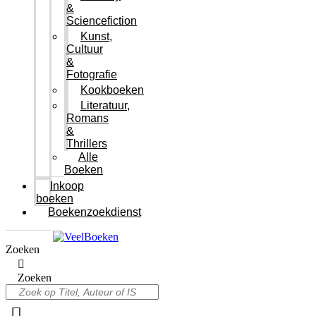
&
Sciencefiction
Kunst,
Cultuur
&
Fotografie
Kookboeken
Literatuur,
Romans
&
Thrillers
Alle
Boeken
Inkoop
boeken
Boekenzoekdienst
Zoeken
Zoeken