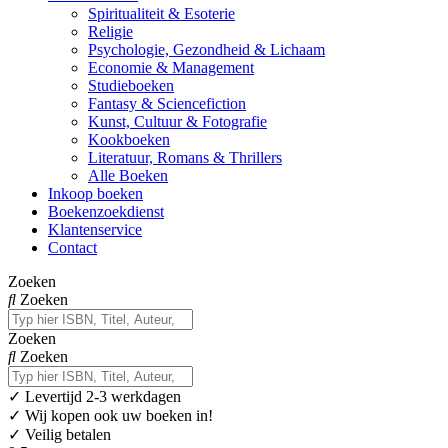
Spiritualiteit & Esoterie
Religie
Psychologie, Gezondheid & Lichaam
Economie & Management
Studieboeken
Fantasy & Sciencefiction
Kunst, Cultuur & Fotografie
Kookboeken
Literatuur, Romans & Thrillers
Alle Boeken
Inkoop boeken
Boekenzoekdienst
Klantenservice
Contact
Zoeken
Zoeken
Zoeken
Zoeken
✓
Levertijd 2-3 werkdagen
✓ Wij kopen ook uw boeken in!
✓ Veilig betalen