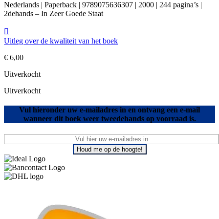
Nederlands | Paperback | 9789075636307 | 2000 | 244 pagina’s |
2dehands – In Zeer Goede Staat
Uitleg over de kwaliteit van het boek
€
6,00
Uitverkocht
Uitverkocht
Vul hieronder uw e-mailadres in en ontvang een e-mail
wanneer dit boek weer tweedehands op voorraad is.
Houd me op de hoogte!