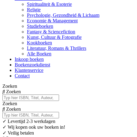
Spiritualiteit & Esoterie
Religie
Psychologie, Gezondheid & Lichaam
Economie & Management
Studieboeken
Fantasy & Sciencefiction
Kunst, Cultuur & Fotografie
Kookboeken
Literatuur, Romans & Thrillers
Alle Boeken
Inkoop boeken
Boekenzoekdienst
Klantenservice
Contact
Zoeken
Zoeken
Zoeken
Zoeken
✓
Levertijd 2-3 werkdagen
✓ Wij kopen ook uw boeken in!
✓ Veilig betalen