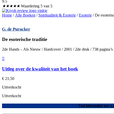
9.5
★
★
★
★
★
Waardering 5 van 5
Home
/
Alle Boeken
/
Spiritualiteit & Esoterie
/
Esoterie
/ De esoterisc
G. de Purucker
De esoterische traditie
2de Hands – Als Nieuw / Hardcover / 2001 / 2de druk / 738 pagina’
Uitleg over de kwaliteit van het boek
€
21,50
Uitverkocht
Uitverkocht
Vul hieronder uw e-