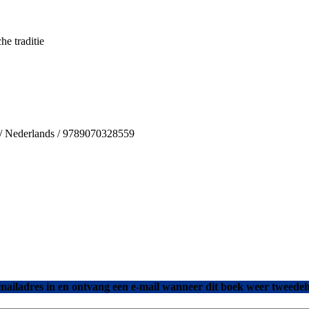
he traditie
s / Nederlands / 9789070328559
mailadres in en ontvang een e-mail wanneer dit boek weer tweedeh