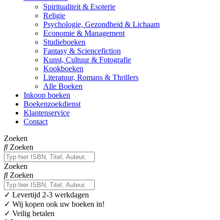
Spiritualiteit & Esoterie
Religie
Psychologie, Gezondheid & Lichaam
Economie & Management
Studieboeken
Fantasy & Sciencefiction
Kunst, Cultuur & Fotografie
Kookboeken
Literatuur, Romans & Thrillers
Alle Boeken
Inkoop boeken
Boekenzoekdienst
Klantenservice
Contact
Zoeken
Zoeken
Zoeken
Zoeken
✓
Levertijd 2-3 werkdagen
✓ Wij kopen ook uw boeken in!
✓ Veilig betalen