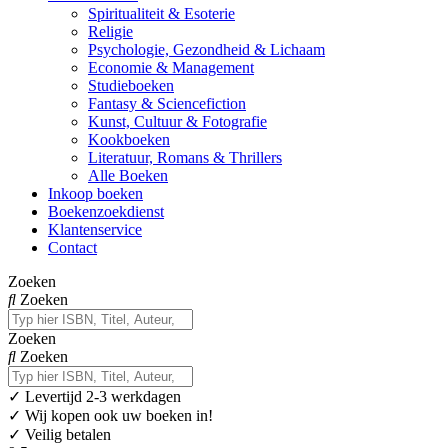
Spiritualiteit & Esoterie
Religie
Psychologie, Gezondheid & Lichaam
Economie & Management
Studieboeken
Fantasy & Sciencefiction
Kunst, Cultuur & Fotografie
Kookboeken
Literatuur, Romans & Thrillers
Alle Boeken
Inkoop boeken
Boekenzoekdienst
Klantenservice
Contact
Zoeken
Zoeken
Zoeken
Zoeken
✓
Levertijd 2-3 werkdagen
✓ Wij kopen ook uw boeken in!
✓ Veilig betalen