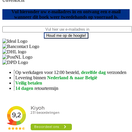
Uitverkocht
Vul hieronder uw e-mailadres in en ontvang een e-mail
wanneer dit boek weer tweedehands op voorraad is.
Houd me op de hoogte!
Op werkdagen voor 12:00 besteld,
dezelfde dag
verzonden
Levering binnen
Nederland & naar België
Veilig betalen
14 dagen
retourtermijn